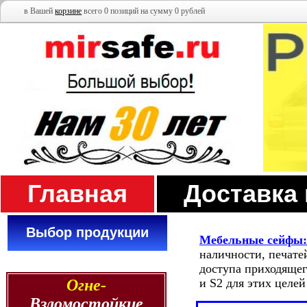
в Вашей
корзине
всего 0 позиций на сумму 0 рублей
Главная
Доставка
Выбор продукции
Мебельные сейфы:
наличности, печате
доступа приходящег
Огне-
и S2 для этих целей
Взломостойкие