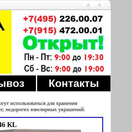
ывоз
Контакты
огут использоваться для хранения
ег, недорогих ювелирных украшений.
46 КL