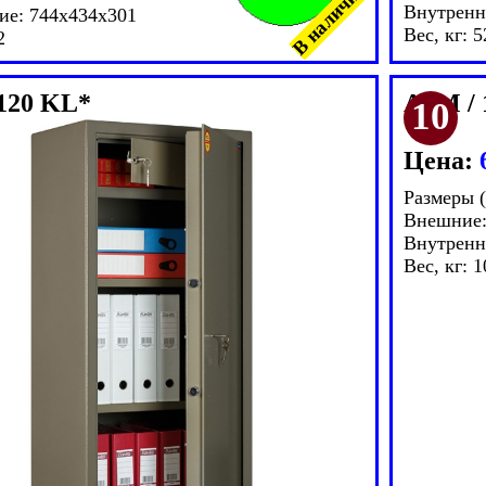
В наличии!
Внутренн
ие: 744x434x301
Вес, кг: 5
2
120 KL*
ASM / 
Цена:
Размеры 
Внешние:
Внутренн
Вес, кг: 1