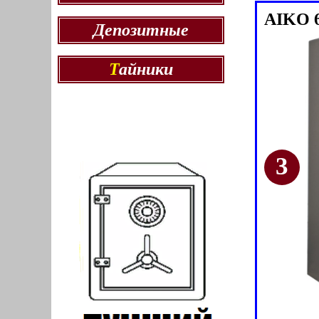
AIKO 
Депозитные
Т
айники