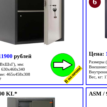
Цена:
11900
рублей
Размеры 
(ВxШxГ), мм:
Внешние:
В наличии!
 630x460x340
Внутренн
ие: 465x458x308
Вес, кг: 1
7
90 KL*
ASM / 