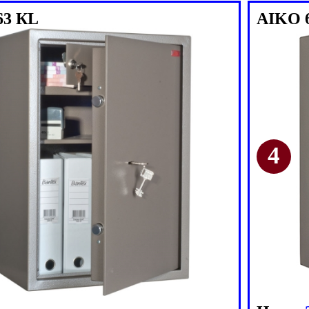
63 КL
AIKO 