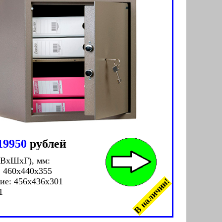
19950
рублей
(ВxШxГ), мм:
 460x440x355
В наличии!
ие: 456x436x301
1