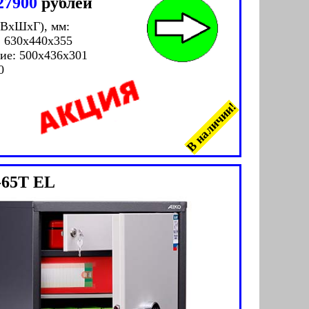
27900
рублей
(ВxШxГ), мм:
 630x440x355
ие: 500x436x301
0
В наличии!
-65Т EL