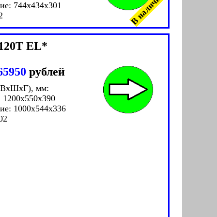
В наличии!
ие: 744x434x301
2
120T EL*
65950
рублей
(ВxШxГ), мм:
 1200x550x390
ие: 1000x544x336
02