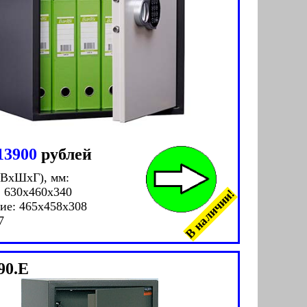
13900
рублей
(ВxШxГ), мм:
 630x460x340
В наличии!
ие: 465x458x308
7
90.E