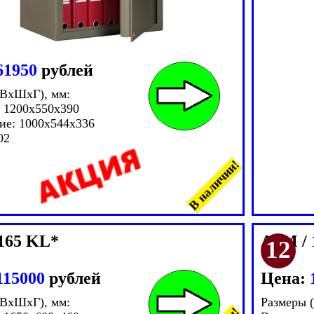
61950
рублей
(ВxШxГ), мм:
 1200x550x390
ие: 1000x544x336
02
В наличии!
165 KL*
ASM / 
115000
рублей
Цена:
(ВxШxГ), мм:
Размеры 