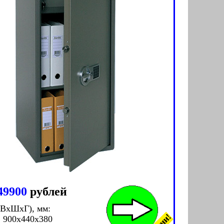
49900
рублей
(ВxШxГ), мм:
 900x440x380