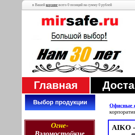
в Вашей
корзине
всего 0 позиций на сумму 0 рублей
Главная
Доста
Выбор продукции
Офисные 
корпорати
Огне-
AIKO -
Взломостойкие