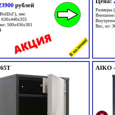
Цена:
23900
рублей
Размеры 
(ВxШxГ), мм:
Внешние:
 630x440x355
Внутренн
ие: 500x436x301
Вес, кг: 3
4
В наличии!
-65Т
AIKO 