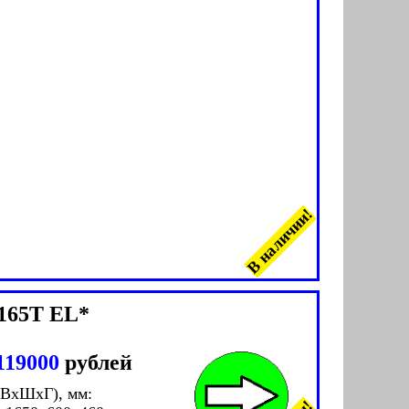
В наличии!
165T EL*
119000
рублей
(ВxШxГ), мм: