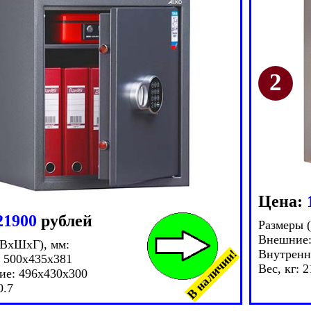
Цена:
21900
рублей
Размеры 
Внешние:
(ВxШxГ), мм:
В наличии!
Внутренн
 500x435x381
Вес, кг: 2
ие: 496x430x300
0.7