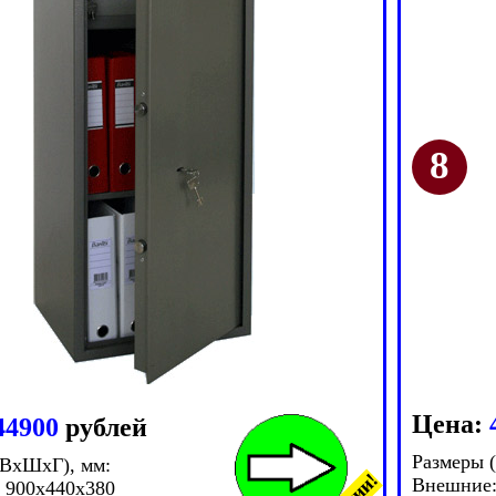
Цена:
44900
рублей
Размеры 
(ВxШxГ), мм:
Внешние:
 900x440x380